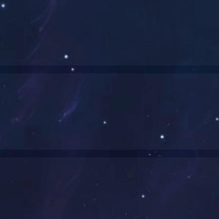
健身器材
按摩椅
车
立式车
卧式车
划船器
环法车
登山机
踏步机