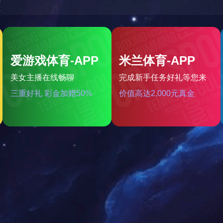
正伦 尊爵二号 跑步机