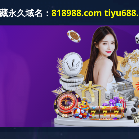
解决方案
服务支持
线下门店
华体会官方
网页版